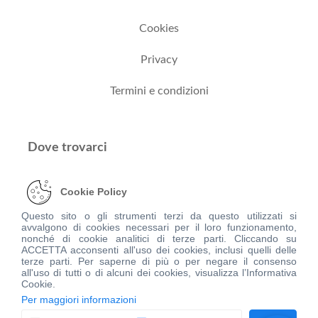
Cookies
Privacy
Termini e condizioni
Dove trovarci
Cookie Policy
Via Torresana, 2 - 43043 Borgo val di taro (PR)
Questo sito o gli strumenti terzi da questo utilizzati si
avvalgono di cookies necessari per il loro funzionamento,
+39 0525/90660
nonché di cookie analitici di terze parti. Cliccando su
ACCETTA acconsenti all'uso dei cookies, inclusi quelli delle
terze parti. Per saperne di più o per negare il consenso
info@apborgotaroalbareto.it
all'uso di tutti o di alcuni dei cookies, visualizza l’Informativa
Cookie.
Per maggiori informazioni